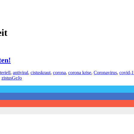
it
ten!
teriell
,
antiviral
,
cistuskraut
,
corona
,
corona krise
,
Coronavirus
,
covid-1
,
zistus
GeJo