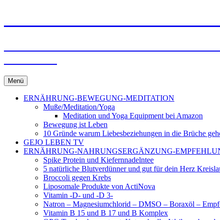
BEWUSST-GESUND BY GEJ
FÜR MENSCHEN DENEN IHRE GESUN
NEHMEN
Springe
Menü
zum
Inhalt
ERNÄHRUNG-BEWEGUNG-MEDITATION
Muße/Meditation/Yoga
Meditation und Yoga Equipment bei Amazon
Bewegung ist Leben
10 Gründe warum Liebesbeziehungen in die Brüche geh
GEJO LEBEN TV
ERNÄHRUNG-NAHRUNGSERGÄNZUNG-EMPFEHLU
Spike Protein und Kiefernnadelntee
5 natürliche Blutverdünner und gut für dein Herz Kreisl
Broccoli gegen Krebs
Liposomale Produkte von ActiNova
Vitamin -D- und -D 3-
Natron – Magnesiumchlorid – DMSO – Boraxöl – Empf
Vitamin B 15 und B 17 und B Komplex