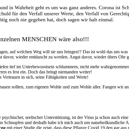
, und in Wahrheit geht es um was ganz anderes. Corona ist 
chuld für den Verfall unserer Werte, den Verfall von Gerechti
htig noch nie gegeben hat, doch sagen wir halt einmal.
einzelnen MENSCHEN wäre also!!!
gen, auf welchen Weg will sie uns bringen!? Das ist wohl das um was 
st davor, wieder enttäuscht zu werden. Angst davor, wieder übers Ohr
bei vielen tief im Unterbewusstsein schlummern, nicht mehr wahrgenom
en es fest ein. Doch das bringt niemanden weiter!
s Vertrauen in sich, seine Fähigkeiten und Werte!
schauen sollten, zum eigenen Wohle und zum Wohle aller. Fangen wir a
r psychischer, seelischer Unterstützung, ist der Virus ja schon auch eine
ein Schnupfen und deshalb habe ich mich auch um naturheilkundliche A
cea
mit einer Studie die zeigt, dass diese Pflanze Covid 19 den gar au