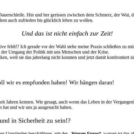
Dauerschleife. Hin und her gerissen zwischen dem Schmerz, der Wut, d
lem auch zufrieden bis glücklich leben zu wollen.
Und das ist nicht einfach zur Zeit!
tive fehlt!? Ich gerade vor der Wahl stehe meine Praxis schließen zu mü
t, der Umgang der Politik mit uns Menschen und der Krise.
, weil sie das jahrelang nicht konnten und jetzt damit konfrontiert 
oll wir es empfunden haben! Wir hängen daran!
seit Jahren kennen. Wie gesagt, auch wenn das Leben in der Vergangenh
n hat und wir uns ja ausgesucht haben.
 und in Sicherheit zu sein!?
den Umständen beschäftigen, mit der
„Warum Frage“,
warum ist das all