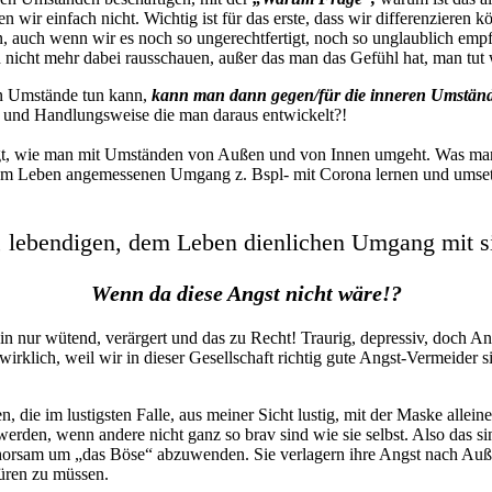
wir einfach nicht. Wichtig ist für das erste, dass wir differenzieren 
, auch wenn wir es noch so ungerechtfertigt, noch so unglaublich emp
nicht mehr dabei rausschauen, außer das man das Gefühl hat, man tut w
en Umstände tun kann,
kann man dann gegen/für die inneren Umständ
und Handlungsweise die man daraus entwickelt?!
orgt, wie man mit Umständen von Außen und von Innen umgeht. Was man
dem Leben angemessenen Umgang z. Bspl- mit Corona lernen und umsetz
 lebendigen, dem Leben dienlichen Umgang mit si
Wenn da diese Angst nicht wäre!?
in nur wütend, verärgert und das zu Recht! Traurig, depressiv, doch Ang
 wirklich, weil wir in dieser Gesellschaft richtig gute Angst-Vermeider 
n, die im lustigsten Falle, aus meiner Sicht lustig, mit der Maske alle
den, wenn andere nicht ganz so brav sind wie sie selbst. Also das sin
horsam um „das Böse“ abzuwenden. Sie verlagern ihre Angst nach Auß
üren zu müssen.