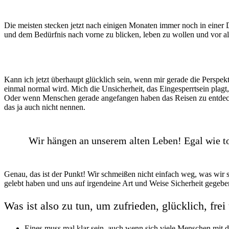
Die meisten stecken jetzt nach einigen Monaten immer noch in einer 
und dem Bedürfnis nach vorne zu blicken, leben zu wollen und vor al
Kann ich jetzt überhaupt glücklich sein, wenn mir gerade die Perspek
einmal normal wird. Mich die Unsicherheit, das Eingesperrtsein plag
Oder wenn Menschen gerade angefangen haben das Reisen zu entdecken
das ja auch nicht nennen.
Wir hängen an unserem alten Leben! Egal wie t
Genau, das ist der Punkt! Wir schmeißen nicht einfach weg, was wir 
gelebt haben und uns auf irgendeine Art und Weise Sicherheit gegebe
Was ist also zu tun, um zufrieden, glücklich, frei
Eines muss mal klar sein, auch wenn sich viele Menschen mit 