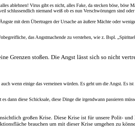
alles ablehnen! Virus gibt es nicht, alles Fake, da stecken böse, böse 
, weil schlussendlich niemand weiß ob es nun Verschwörungen sind oder n
 Ängste mit dem Übertragen der Ursache an äußere Mächte oder wenige
Unbegreifliche, das Angstmachende zu verstehen, wie z. Bspl. „Spiritue
eine Grenzen stoßen. Die Angst lässt sich so nicht ve
t, auch wenn einige das verneinen würden. Es geht um die Angst. Es ist
bt es dann diese Schicksale, diese Dinge die irgendwann passieren müs
ensichtlich großen Krise. Diese Krise ist für unsere Polit- und
rojektionsfläche brauchen um mit dieser Krise umgehen zu kö