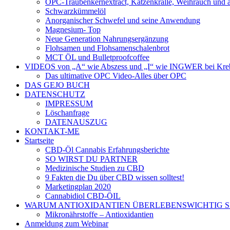
OPC-Traubenkernextract, Katzenkralle, Weihrauch und 
Schwarzkümmelöl
Anorganischer Schwefel und seine Anwendung
Magnesium- Top
Neue Generation Nahrungsergänzung
Flohsamen und Flohsamenschalenbrot
MCT ÖL und Bulletproofcoffee
VIDEOS von „A“ wie Abszess und „I“ wie INGWER bei Kre
Das ultimative OPC Video-Alles über OPC
DAS GEJO BUCH
DATENSCHUTZ
IMPRESSUM
Löschanfrage
DATENAUSZUG
KONTAKT-ME
Startseite
CBD-Öl Cannabis Erfahrungsberichte
SO WIRST DU PARTNER
Medizinische Studien zu CBD
9 Fakten die Du über CBD wissen solltest!
Marketingplan 2020
Cannabidiol CBD-ÖIL
WARUM ANTIOXIDANTIEN ÜBERLEBENSWICHTIG S
Mikronährstoffe – Antioxidantien
Anmeldung zum Webinar