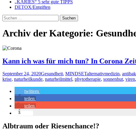
„KARIES“ 5 sehr gute TIPPS
DETOX/Entgiften
Suchen
nach:
Archiv der Kategorie: Gesundhe
Kann ich was für mich tun? In Corona Zei
September 24, 2020
Gesundheit
,
MINDSET
alternativmedizin
,
antibak
krise
,
naturheilkunde
,
naturheilmittel
,
phytotherapie
,
sonnenhut
,
viren
twittern
teilen
teilen
info
Albtraum oder Riesenchance!?